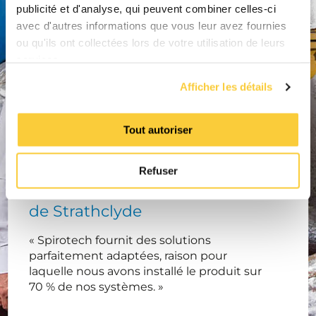
publicité et d'analyse, qui peuvent combiner celles-ci
avec d'autres informations que vous leur avez fournies
ou qu'ils ont collectées lors de votre utilisation de leurs
services.
Afficher les détails
Tout autoriser
Andy McWatt, Ingénieur
Refuser
mécanicien senior, université
de Strathclyde
« Spirotech fournit des solutions
parfaitement adaptées, raison pour
laquelle nous avons installé le produit sur
70 % de nos systèmes. »