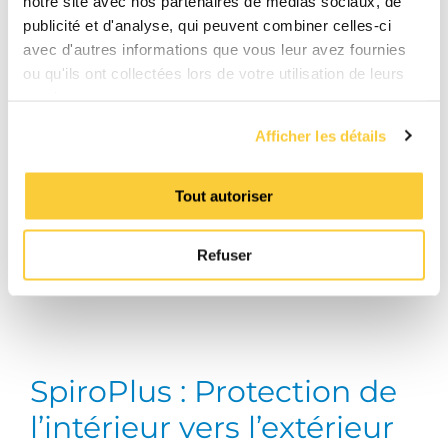
notre site avec nos partenaires de médias sociaux, de
problèmes.
publicité et d'analyse, qui peuvent combiner celles-ci
avec d'autres informations que vous leur avez fournies
Avec SpiroPure, vous pouvez profiter de :
ou qu'ils ont collectées lors de votre utilisation de leurs
services.
Eau saine du système en fonctionnement
Afficher les détails
normal
Protection contre l’encrassement et l’usure
Réduction des coûts de maintenance et de
Tout autoriser
la consommation d’énergie
Refuser
Voir la gamme SpiroPure
SpiroPlus : Protection de
l’intérieur vers l’extérieur