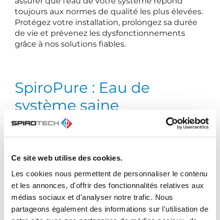
assurer que l’eau de votre système répond
toujours aux normes de qualité les plus élevées.
Protégez votre installation, prolongez sa durée
de vie et prévenez les dysfonctionnements
grâce à nos solutions fiables.
SpiroPure : Eau de
système saine
La qualité de l’eau avec laquelle vous remplissez
votre système est un bon début, mais il est tout
Ce site web utilise des cookies.
aussi important de s’assurer qu’elle est de
Les cookies nous permettent de personnaliser le contenu
qualité lors de l’utilisation quotidienne.
SpiroPure est un ensemble innovant de
et les annonces, d'offrir des fonctionnalités relatives aux
produits de Spirotech, conçu pour maintenir la
médias sociaux et d'analyser notre trafic. Nous
qualité de l’eau et protéger votre système de la
partageons également des informations sur l'utilisation de
contamination, de la corrosion et d’autres