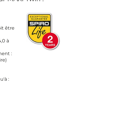
it être
,0 à
ent :
ire)
'à :