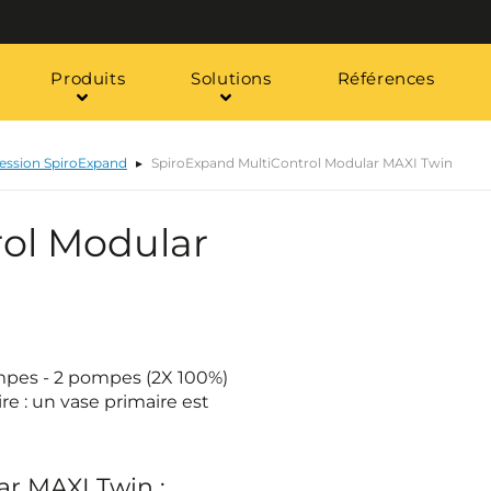
Produits
Solutions
Références
ression SpiroExpand
SpiroExpand MultiControl Modular MAXI Twin
ol Modular
pes - 2 pompes (2X 100%)
 : un vase primaire est
ar MAXI Twin :