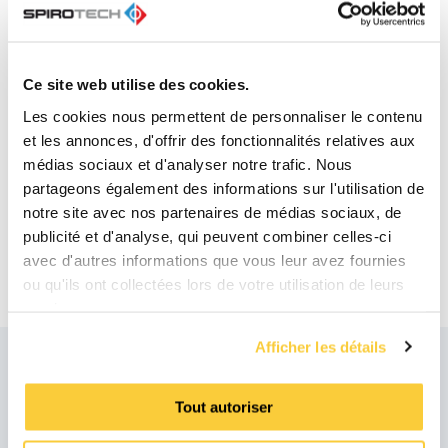
Compte tenu des directives VDI4708 et
VDI2035
, Spirotech recommande l’utilisation
d’une bouche d’aération à microbulles séparée
Ce site web utilise des cookies.
ou d’un dégazeur sous vide pour assurer un
Les cookies nous permettent de personnaliser le contenu
dégazage optimal des systèmes de chauffage
et les annonces, d'offrir des fonctionnalités relatives aux
et de refroidissement.
médias sociaux et d'analyser notre trafic. Nous
partageons également des informations sur l'utilisation de
Notre gamme de dégazeurs
notre site avec nos partenaires de médias sociaux, de
publicité et d'analyse, qui peuvent combiner celles-ci
sous vide Notre gamme de bouches
avec d'autres informations que vous leur avez fournies
d’aération à microbulles
ou qu'ils ont collectées lors de votre utilisation de leurs
services.
Afficher les détails
Des questions ?
Tout autoriser