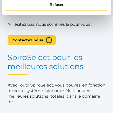
Vous avez une question sur nos produit,
Refuser
cherchez une solution, avez besoin du conseil
d’un de nos experts ou travaillez sur un projet ?
N’hésitez pas, nous sommes là pour vous :
Contactez nous
SpiroSelect pour les
meilleures solutions
Avec l'outil SpiroSelect, vous pouvez, en fonction
de votre système, faire une sélection des
meilleures solutions (totales) dans le domaine
de :