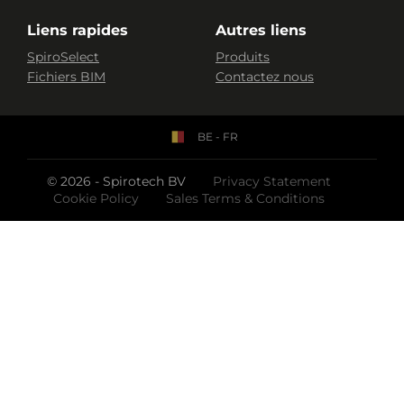
Liens rapides
Autres liens
SpiroSelect
Produits
Fichiers BIM
Contactez nous
BE - FR
© 2026 - Spirotech BV
Privacy Statement
Cookie Policy
Sales Terms & Conditions