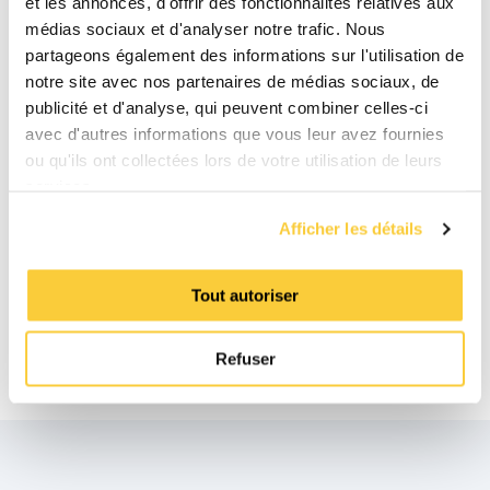
et les annonces, d'offrir des fonctionnalités relatives aux
Téléchargements
médias sociaux et d'analyser notre trafic. Nous
partageons également des informations sur l'utilisation de
notre site avec nos partenaires de médias sociaux, de
BIM
publicité et d'analyse, qui peuvent combiner celles-ci
zip
avec d'autres informations que vous leur avez fournies
ou qu'ils ont collectées lors de votre utilisation de leurs
Fiche technique du produit
services.
pdf
Afficher les détails
Manuel de l'écran tactile
pdf
Tout autoriser
Article Expansion / Maintain de
pression
Refuser
pdf