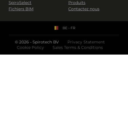
SpiroSelect
Produits
Fichiers BIM
Contactez nous
BE - FR
© 2026 - Spirotech BV
Privacy Statement
Cookie Policy
Sales Terms & Conditions