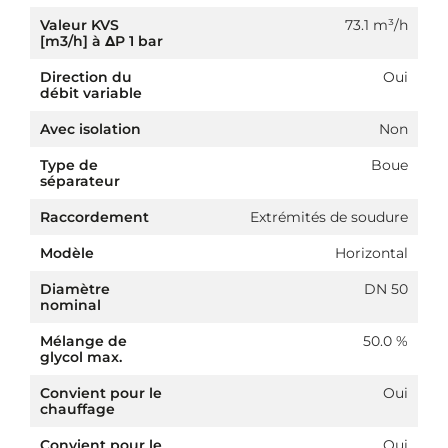
Valeur KVS
73.1 m³/h
[m3/h] à ΔP 1 bar
Direction du
Oui
débit variable
Avec isolation
Non
Type de
Boue
séparateur
Raccordement
Extrémités de soudure
Modèle
Horizontal
Diamètre
DN 50
nominal
Mélange de
50.0 %
glycol max.
Convient pour le
Oui
chauffage
Convient pour le
Oui