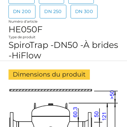
DN 200
DN 250
DN 300
Numéro d’article
HE050F
Type de produit
SpiroTrap -DN50 -À brides
-HiFlow
Dimensions du produit