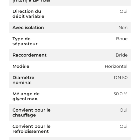
[m3/h] à ΔP 1 bar
Direction du
Oui
débit variable
Avec isolation
Non
Type de
Boue
séparateur
Raccordement
Bride
Modèle
Horizontal
Diamètre
DN 50
nominal
Mélange de
50.0 %
glycol max.
Convient pour le
Oui
chauffage
Convient pour le
Oui
refroidissement