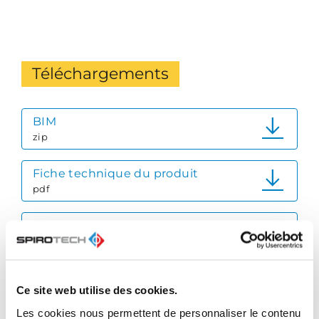
Téléchargements
BIM
zip
Fiche technique du produit
pdf
Guide de référence rapide
pdf
Brochure produit
Ce site web utilise des cookies.
pdf
Les cookies nous permettent de personnaliser le contenu