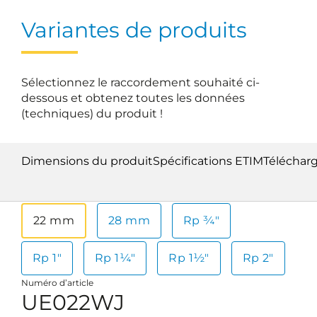
Variantes de produits
Sélectionnez le raccordement souhaité ci-
dessous et obtenez toutes les données
(techniques) du produit !
Dimensions du produit
Spécifications ETIM
Téléchar
22 mm
28 mm
Rp ¾"
Rp 1"
Rp 1¼"
Rp 1½"
Rp 2"
Numéro d’article
UE022WJ