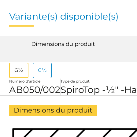
Variante(s) disponible(s)
Dimensions du produit
G½
G½
Numéro d’article
Type de produit
AB050/002
SpiroTop -½" -Ha
Dimensions du produit