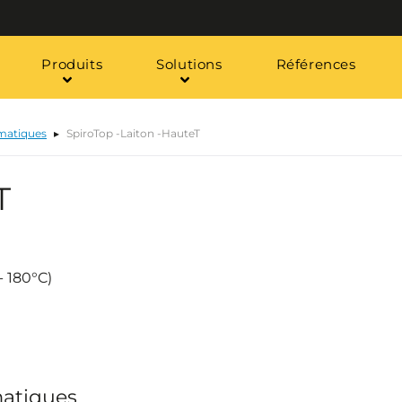
Produits
Solutions
Références
omatiques
SpiroTop -Laiton -HauteT
T
- 180°C)
matiques