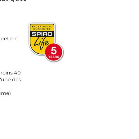
celle-ci
 moins 40
'une des
lume)