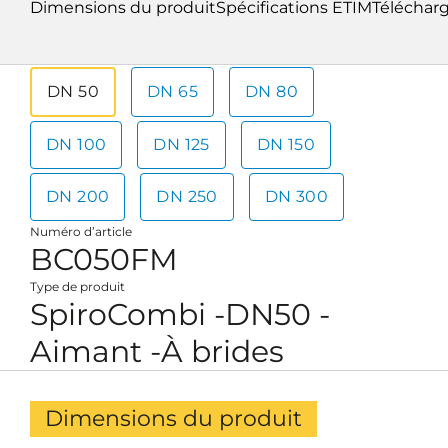
Dimensions du produit
Spécifications ETIM
Téléchar
DN 50
DN 65
DN 80
DN 100
DN 125
DN 150
DN 200
DN 250
DN 300
Numéro d’article
BC050FM
Type de produit
SpiroCombi -DN50 -
Aimant -À brides
Dimensions du produit