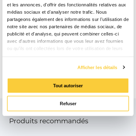
et les annonces, d'offrir des fonctionnalités relatives aux
BIM
médias sociaux et d'analyser notre trafic. Nous
zip
partageons également des informations sur l'utilisation de
notre site avec nos partenaires de médias sociaux, de
Manuelle
publicité et d'analyse, qui peuvent combiner celles-ci
pdf
avec d'autres informations que vous leur avez fournies
ou qu'ils ont collectées lors de votre utilisation de leurs
Fiche technique du produit
services.
pdf
Afficher les détails
Guide de référence rapide
pdf
Tout autoriser
Refuser
Produits recommandés