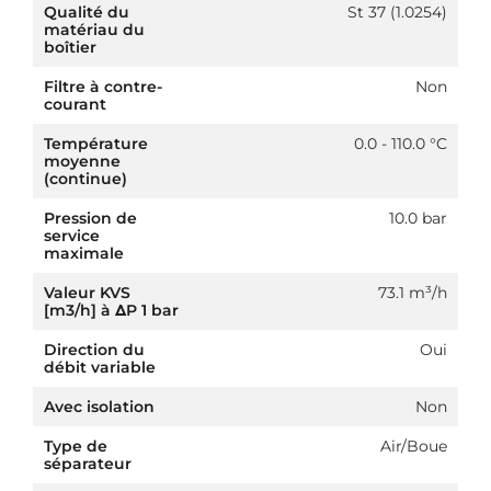
Qualité du
St 37 (1.0254)
matériau du
boîtier
Filtre à contre-
Non
courant
Température
0.0 - 110.0 °C
moyenne
(continue)
Pression de
10.0 bar
service
maximale
Valeur KVS
73.1 m³/h
[m3/h] à ΔP 1 bar
Direction du
Oui
débit variable
Avec isolation
Non
Type de
Air/Boue
séparateur