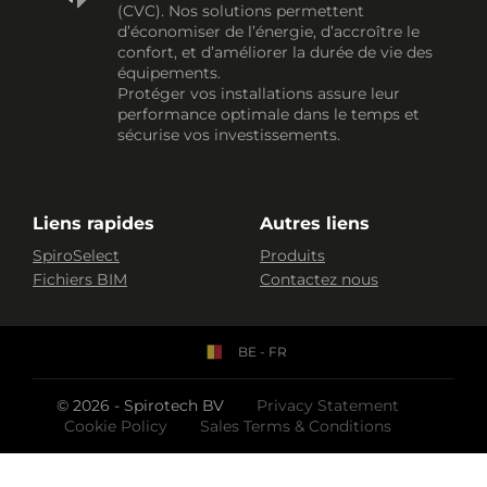
(CVC). Nos solutions permettent
d’économiser de l’énergie, d’accroître le
confort, et d’améliorer la durée de vie des
équipements.
Protéger vos installations assure leur
performance optimale dans le temps et
sécurise vos investissements.
Liens rapides
Autres liens
SpiroSelect
Produits
Fichiers BIM
Contactez nous
BE - FR
© 2026 - Spirotech BV
Privacy Statement
Cookie Policy
Sales Terms & Conditions