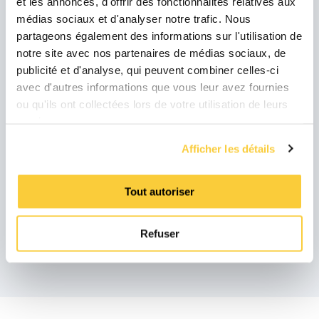
et les annonces, d'offrir des fonctionnalités relatives aux
médias sociaux et d'analyser notre trafic. Nous
partageons également des informations sur l'utilisation de
Avec l'outil SpiroSelect, vous pouvez, en fonction
notre site avec nos partenaires de médias sociaux, de
de votre système, faire une sélection des
publicité et d'analyse, qui peuvent combiner celles-ci
meilleures solutions (totales) dans le domaine
avec d'autres informations que vous leur avez fournies
de :
ou qu'ils ont collectées lors de votre utilisation de leurs
services.
maintien de la pression,
traitement de l'eau,
Afficher les détails
séparation de l'air et des boues et
dégazage sous vide.
Tout autoriser
Accédez à SpiroSelect et trouvez vos
Refuser
solutions