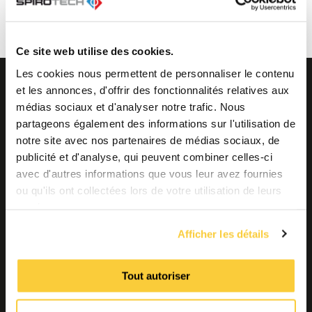
dans les plus brefs délais pour fixer un rendez-
vous.
Ce site web utilise des cookies.
Les cookies nous permettent de personnaliser le contenu
et les annonces, d'offrir des fonctionnalités relatives aux
médias sociaux et d'analyser notre trafic. Nous
Des questions ou
Contactez
partageons également des informations sur l'utilisation de
un problème?
nous
notre site avec nos partenaires de médias sociaux, de
publicité et d'analyse, qui peuvent combiner celles-ci
Contactez nos spécialistes
produits
avec d'autres informations que vous leur avez fournies
ou qu'ils ont collectées lors de votre utilisation de leurs
Garder le lien via nos réseaux
services.
sociaux
Afficher les détails
Tout autoriser