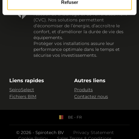
Spirotech est un expert de 1er plan en
Refuser
matière d’amélioration de l’efficacité des
réseaux de chauffage et de refroidissement
(CVC). Nos solutions permettent
d’économiser de l’énergie, d’accroître le
confort, et d’améliorer la durée de vie des
équipements.
Protéger vos installations assure leur
performance optimale dans le temps et
sécurise vos investissements.
Liens rapides
Autres liens
SpiroSelect
Produits
Fichiers BIM
Contactez nous
BE - FR
© 2026 - Spirotech BV
Privacy Statement
Cookie Policy
Sales Terms & Conditions