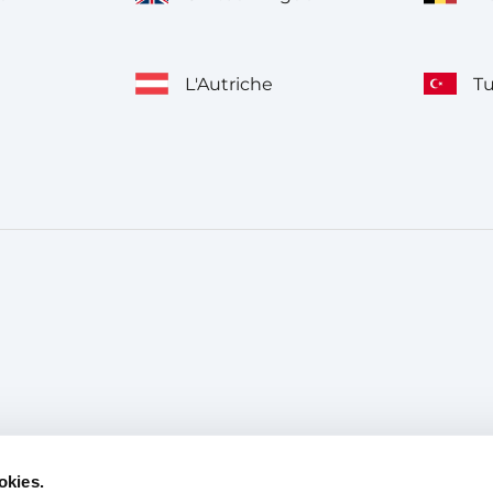
L'Autriche
T
okies.