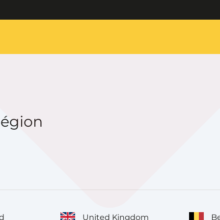
région
d
United Kingdom
Be